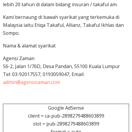
lebih 20 tahun di dalam bidang insuran / takaful am.
Kami bernaung di bawah syarikat yang terkemuka di
Malaysia iaitu Etiqa Takaful, Allianz, Takaful Ikhlas dan
Sompo.
Nama & alamat syarikat
Agensi Zaman
56-2, Jalan 1/76D, Desa Pandan, 55100 Kuala Lumpur
Tel: 03-92017557, 0193059047, Email:
admin@agensizaman.com
Google AdSense
client = ca-pub-2898279488603899
slot = pub-2898279488603899
format = auto